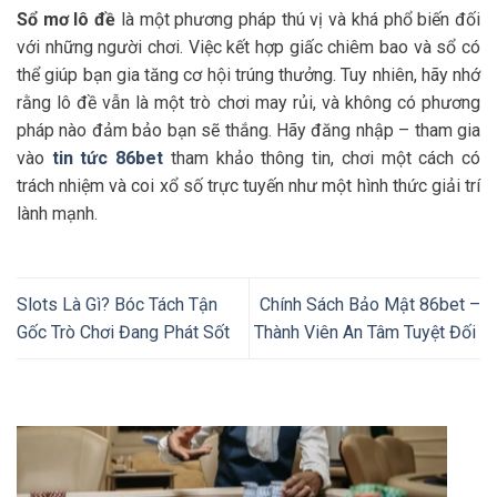
Sổ mơ lô đề
là một phương pháp thú vị và khá phổ biến đối
với những người chơi. Việc kết hợp giấc chiêm bao và sổ có
thể giúp bạn gia tăng cơ hội trúng thưởng. Tuy nhiên, hãy nhớ
rằng lô đề vẫn là một trò chơi may rủi, và không có phương
pháp nào đảm bảo bạn sẽ thắng. Hãy đăng nhập – tham gia
vào
tin tức
86bet
tham khảo thông tin, chơi một cách có
trách nhiệm và coi xổ số trực tuyến như một hình thức giải trí
Đánh Bài Tiến Lên Cùng 86bet – Top Cách Chiến Thắng Dễ Dàng
lành mạnh.
Slots Là Gì? Bóc Tách Tận
Chính Sách Bảo Mật 86bet –
Gốc Trò Chơi Đang Phát Sốt
Thành Viên An Tâm Tuyệt Đối
Game Bài Đổi Thưởng: Uy Tín Tuyệt Đối – Rút Tiền Chỉ 1 Phút