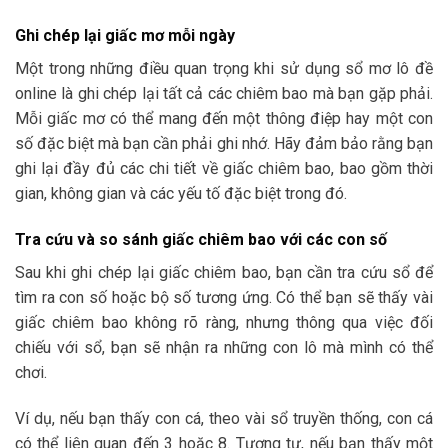
Ghi chép lại giấc mơ mỗi ngày
Một trong những điều quan trọng khi sử dụng sổ mơ lô đề
online là ghi chép lại tất cả các chiêm bao mà bạn gặp phải.
Mỗi giấc mơ có thể mang đến một thông điệp hay một con
số đặc biệt mà bạn cần phải ghi nhớ. Hãy đảm bảo rằng bạn
ghi lại đầy đủ các chi tiết về giấc chiêm bao, bao gồm thời
gian, không gian và các yếu tố đặc biệt trong đó.
Tra cứu và so sánh giấc chiêm bao với các con số
Sau khi ghi chép lại giấc chiêm bao, bạn cần tra cứu sổ để
tìm ra con số hoặc bộ số tương ứng. Có thể bạn sẽ thấy vài
giấc chiêm bao không rõ ràng, nhưng thông qua việc đối
chiếu với sổ, bạn sẽ nhận ra những con lô mà mình có thể
chơi.
Ví dụ, nếu bạn thấy con cá, theo vài sổ truyền thống, con cá
có thể liên quan đến 3 hoặc 8. Tương tự, nếu bạn thấy một