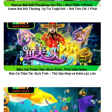
Bắn Cá Thần Tài: Kịch Tính – Thử Vận May và Kiếm Lộc Lớn