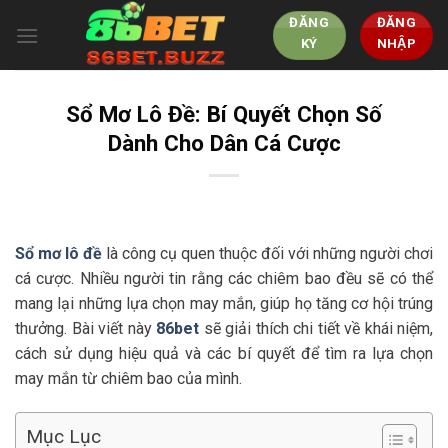
Bỏ
ĐĂNG
ĐĂNG
qua
KÝ
NHẬP
nội
dung
Sổ Mơ Lô Đề: Bí Quyết Chọn Số
Dành Cho Dân Cá Cược
Sổ mơ lô đề
là công cụ quen thuộc đối với những người chơi
cá cược. Nhiều người tin rằng các chiêm bao đều sẽ có thể
mang lại những lựa chọn may mắn, giúp họ tăng cơ hội trúng
thưởng. Bài viết này
86bet
sẽ giải thích chi tiết về khái niệm,
cách sử dụng hiệu quả và các bí quyết để tìm ra lựa chọn
may mắn từ chiêm bao của mình.
Mục Lục