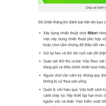
Chia sẻ kinh 
Để chiến thắng khi đánh bài tiến lên bạn
Xây dựng chiến thuật chơi
86bet
riên
việc xây dựng chiến thuật phù hợp v
hoặc chơi cầm chừng để điều tiết ván 
Giữ lại heo và đôi lớn cuối ván để chặ
Quan sát đối thủ ra bài: Việc theo sá
đang giữ và điều chỉnh chiến lược hiệu
Người chơi cần nắm kỹ những quy định
không bị xử thua oan uổng.
Quản lý vốn hiệu quả: Việc biết cách k
cảnh cháy túi. Hãy thiết lập hạn mức c
nguồn vốn cá nhân. Việc kiểm soát tố