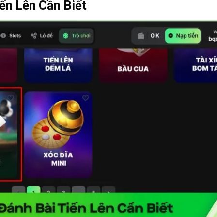
ến Lên Cần Biết