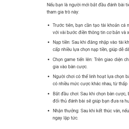
Nếu bạn là người mới bắt đầu đánh bài ti
tham gia trò này:
Trước tiên, bạn cần tạo tài khoản cá
với vài bước điền thông tin cơ bản và 
Nạp tiền: Sau khi đăng nhập vào tài k
cấp nhiều lựa chọn nạp tiền, giúp dễ 
Chọn game tiến lên: Trên giao diện c
gia vào bàn cược.
Người chơi có thể linh hoạt lựa chọn b
có nhiều mức cược khác nhau, từ thấp 
Bắt đầu chơi: Sau khi chọn bàn cược,
đối thủ đánh bài sẽ giúp bạn đưa ra h
Nhận thưởng: Sau khi kết thúc ván, nế
ngay lập tức.