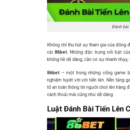
Đánh bài 
Không chỉ thu hút sự tham gia của đông 
cái
86bet
. Những đặc trưng nổi bật của
không hề dễ dàng, cần có sự nhanh nhạy, t
86bet
– một trong những cổng game bà
nghiệm tuyệt vời với tiến lên. Nền tảng
tố an toàn thông tin người chơi lên hàng
cách thoải mái cũng như dễ dàng.
Luật Đánh Bài Tiến Lên 