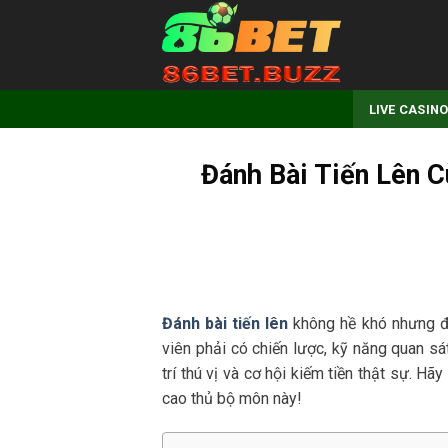
Bỏ
qua
nội
dung
LIVE CASIN
Đánh Bài Tiến Lên 
Đánh bài tiến lên
không hề khó nhưng để 
viên phải có chiến lược, kỹ năng quan sá
trí thú vị và cơ hội kiếm tiền thật sự. Hã
cao thủ bộ môn này!