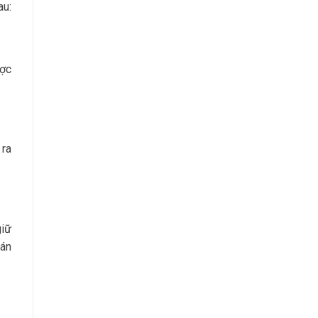
au:
ược
Lô Đề Bạc Nhớ: Chiến
Lược Được Người Chơi
Tin Dùng
 ra
Ghép Lô Xiên Là Gì Mà
giữ
Khiến Dân Chơi Số Mê
ván
Mẩn?