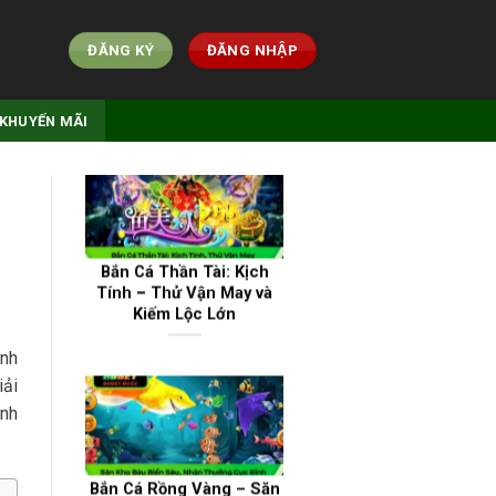
Chỉ 1 Phút
ĐĂNG KÝ
ĐĂNG NHẬP
KHUYẾN MÃI
Bắn Cá Thần Tài: Kịch
Tính – Thử Vận May và
Kiếm Lộc Lớn
ành
iải
Bắn Cá Rồng Vàng – Săn
ành
Kho Báu Biển Sâu Cực
Đỉnh