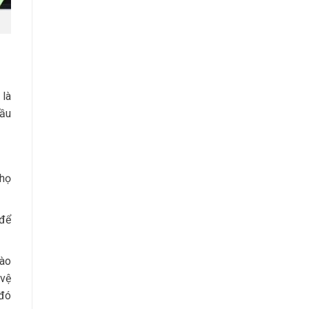
 là
Sự Bùng Nổ Của Công
Nghệ Trong Thế Giới
đầu
Baccarat AI
 họ
 để
Xóc Đĩa: Trò Chơi Dân
Gian 86bet Hấp Dẫn – Dễ
vào
Chơi – Dễ Thắng
 vệ
 đó